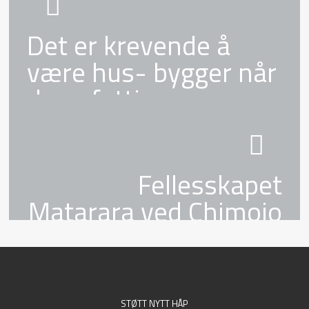
Det er krevende å
være hus- bygger når
du er fattig
Fellesskapet
Matarara ved Chimoio
STØTT NYTT HÅP