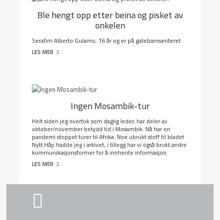
Ble hengt opp etter beina og pisket av
onkelen
Serafim Alberto Gulamo, 16 år og er på gatebarnsenteret
LES MER
Ingen Mosambik-tur
Helt siden jeg overtok som daglig leder, har deler av
oktober/november betydd tid i Mosambik. Nå har en
pandemi stoppet turer til Afrika. Noe ubrukt stoff til bladet
Nytt Håp hadde jeg i arkivet, i tillegg har vi også brukt andre
kommunikasjonsformer for å innhente informasjon
LES MER