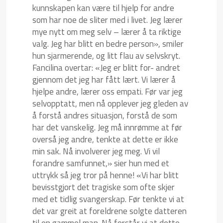
kunnskapen kan være til hjelp for andre
som har noe de sliter med i livet. Jeg lærer
mye nytt om meg selv – lærer å ta riktige
valg. Jeg har blitt en bedre person», smiler
hun sjarmerende, og litt flau av selvskryt.
Fancilina overtar: «Jeg er blitt for- andret
gjennom det jeg har fått lært. Vi lærer å
hjelpe andre, lærer oss empati. Før var jeg
selvopptatt, men nå opplever jeg gleden av
å forstå andres situasjon, forstå de som
har det vanskelig. Jeg må innrømme at før
overså jeg andre, tenkte at dette er ikke
min sak. Nå involverer jeg meg. Vi vil
forandre samfunnet,» sier hun med et
uttrykk så jeg tror på henne! «Vi har blitt
bevisstgjort det tragiske som ofte skjer
med et tidlig svangerskap. Før tenkte vi at
det var greit at foreldrene solgte datteren