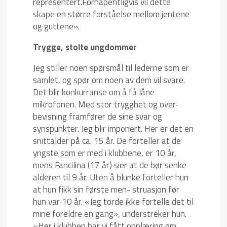
representert.Forhåpentligvis vil dette
skape en større forståelse mellom jentene
og guttene».
Trygge, stolte ungdommer
Jeg stiller noen spørsmål til lederne som er
samlet, og spør om noen av dem vil svare.
Det blir konkurranse om å få låne
mikrofonen. Med stor trygghet og over-
bevisning framfører de sine svar og
synspunkter. Jeg blir imponert. Her er det en
snittalder på ca. 15 år. De forteller at de
yngste som er med i klubbene, er 10 år,
mens Fancilina (17 år) sier at de bør senke
alderen til 9 år. Uten å blunke forteller hun
at hun fikk sin første men- struasjon før
hun var 10 år. «Jeg torde ikke fortelle det til
mine foreldre en gang», understreker hun.
«Her i klubben har vi fått opplæring om