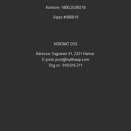
Kontonr: 1800.20.89218
Vipps #586619
KONTAKT OSS
Adresse: Sagveien 31, 2321 Hamar
E-post: post@nytthaap.com
Org.nr: 918 076 271