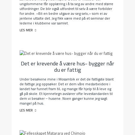
ungdommene får opplæring i å ta seg av andre med større
utfordringer. De blir også utfordret til selv å være forbilder
for andre. «Bli en bedre utgave av seg selv,» som ei av
jentene uttalte det. Jeg fikk være med på et seminar der
lederne i klubbene var samlet.
LES MER
Det er krevende å være hus- bygger når
du er fattig
Under besøkene mine i Mosambik er det de fattigste blant
de fattige jeg oppsøker. Det er dem våre medarbeidere i
landet har funnet fram til, og mange får hjelp til å leve og
gå på skole. Et kjennetegn avslører ofte levestandarden til
dem vi besøker – husene. Noen ganger kunne jeg sagt:
mangel på hus.
LES MER