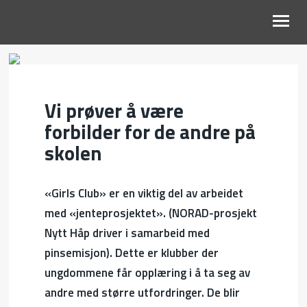
DETTE ER OSS
Vi prøver å være
VÅRT ARBEID
forbilder for de andre på
HISTORIER
skolen
BLI FADDER
«Girls Club» er en viktig del av arbeidet
GI EN GAVE
med «jenteprosjektet». (NORAD-prosjekt
KONTAKT OSS
Nytt Håp driver i samarbeid med
pinsemisjon). Dette er klubber der
ungdommene får opplæring i å ta seg av
andre med større utfordringer. De blir