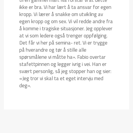
til en gammel man. Nå forstår vi at dette
ikke er bra. Vi har lært å ta ansvar for egen
kropp. Vi lærer å snakke om utvikling av
egen kropp og om sex. Vi vil redde andre fra
å komme i tragiske situasjoner. Jeg opplever
at vi som ledere også trenger oppfølging.
Det får vi her på semina- ret. Vi er trygge
på hverandre og tør å stille alle
spørsmålene vi måtte ha». Fabio overtar
stafettpinnen og legger ivrig i vei. Han er
svært personlig, så jeg stopper han og sier:
«Jeg tror vi skal ta et eget intervju med
deg».